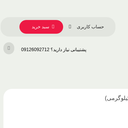
حساب کاربری
سبد خرید
پشتیبانی نیاز دارید؟ 09126092712