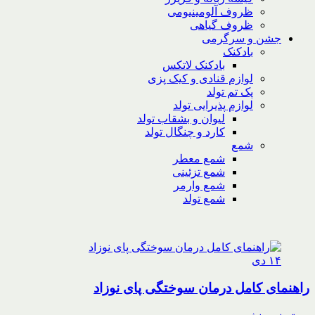
ظروف آلومینیومی
ظروف گیاهی
جشن و سرگرمی
بادکنک
بادکنک لاتکس
لوازم قنادی و کیک پزی
پک تم تولد
لوازم پذیرایی تولد
لیوان و بشقاب تولد
کارد و چنگال تولد
شمع
شمع معطر
شمع تزئینی
شمع وارمر
شمع تولد
۱۴
دی
راهنمای کامل درمان سوختگی پای نوزاد