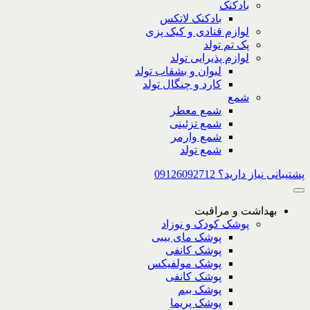
بادکنک
بادکنک لاتکس
لوازم قنادی و کیک پزی
پک تم تولد
لوازم پذیرایی تولد
لیوان و بشقاب تولد
کارد و چنگال تولد
شمع
شمع معطر
شمع تزئینی
شمع وارمر
شمع تولد
پشتیبانی نیاز دارید؟ 09126092712
بهداشت و مراقبت
پوشک کودک و نوزاد
پوشک مای بیبی
پوشک کانفی
پوشک مولفیکس
پوشک کانفی
پوشک ببم
پوشک پریما