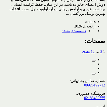
دوش اعضای خانواده باشد. در این میان، حفظ کرامت انسانی،
بهداشت فردی و آرامش روانی بیمار، اولویت اول است. انتخاب
بهترین پوشک بزرگسال ...
amines
ژانویه 1, 2026
دسته‌بندی نشده
صفحات:
1
2
…
12
بعدی
شماره تماس پشتیبانی:
09926192712
فروشگاه حضوری:
02188432555
آدرس