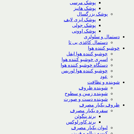
پوشک مرسی
پوشک هانیز
پوشک بزرگسال
پوشک ایزی لایف
پوشک جولی
پوشک اوونی
دستمال و سلولزی
دستمال کاغذی بی تا
خوشبو کننده هوا
خوشبو کننده هوا ایفل
اسپری خوشبو کننده هوا
دستگاه خوشبو کننده هوا
خوشبو کننده هوا لوریس
عود
شوینده و نظافت
شوینده ظروف
شوینده زمین و سطوح
شوینده دست و صورت
ظروف یکبار مصرف
سفره یکبار مصرف
برند پنگوئن
برند کاورلوکس
لیوان یکبار مصرف
کیسه زباله و فریزر