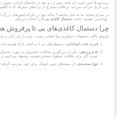
برند
بی تا
نامی است که شاید بیش از دو دهه در خانه‌های ایرانی حضور د
مرز باریک حرکت می‌کند. برخلاف بسیاری از برندهای متفرقه که با کاهش 
در سرای عمده، ما به دلیل سابقه ۴ ساله خود 
“بهداشتی” هستند، اغلب
دستمال کاغذی بی تا
را انتخاب می‌کنند.
چرا دستمال کاغذی‌های بی تا پرفروش هس
فروش بالای محصولات سلولزی بیتا اتفاقی نیست. بیایید با زبان آمار و تجربه صحبت کنیم. طبق داده‌های بازار، بیش از ۳۰ درصد از س
قدرت جذب استاندارد:
دستمال‌های بی تا نه آنقدر نازک هستند که با اولین تماس پودر
عدم پرزدهی:
یکی از بزرگترین شکایات مشتریان در مورد دستمال‌ه
است. اگر برای نظافت سطوح حساس هستید، پیشنهاد می‌کنیم در 
تنوع بسته‌بندی:
از بسته‌های جیبی کوچک برای کیف مدرسه گرفته تا پک‌های ۱۰ تایی اقتصادی برای ادارات و رستوران‌ها، بیتا برای هر