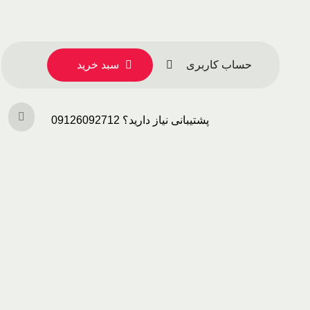
حساب کاربری
سبد خرید
پشتیبانی نیاز دارید؟ 09126092712