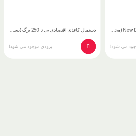
دستمال توالت بی تا طرح New Design (مجموعه 4 عددی)
دستمال کاغذی اقتصادی بی تا 250 برگ (بسته 8 عددی)
جود می شود!
بزودی موجود می شود!