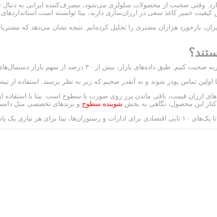
ارد. وقتی صحبت از محصولات سلولزی می‌شود، مصرف‌کننده ایرانی به دنبال تع
کیفیت خمیر کاغذ سعی در ارزان‌سازی دارند، بیتا توانسته است استانداردهای 
در مارکت‌لیس‌های بزرگ ایران، بازخورد هزاران مشتری را تحلیل کرده‌ایم. نتیجه نشان می‌دهد
تند؟
هم بازار دستمال‌های اقتصادی (Economy Pack) در اختیار این برند است. اما چرا؟
 شوند و نه آنقدر ضخیم که زبر به نظر برسند. استفاده از تیشو (Tissue) با گرماژ مناسب، جذب آب را تضمین می‌
ای ارزان قیمت، باقی ماندن پرز روی صورت یا سطوح است. بیتا با استفاده از 
کنار این محصول، نگاهی به بخش
شوینده سطوح
و برندهای تخصصی مثل دامستوس
 نیازی یک پاسخ دارد.