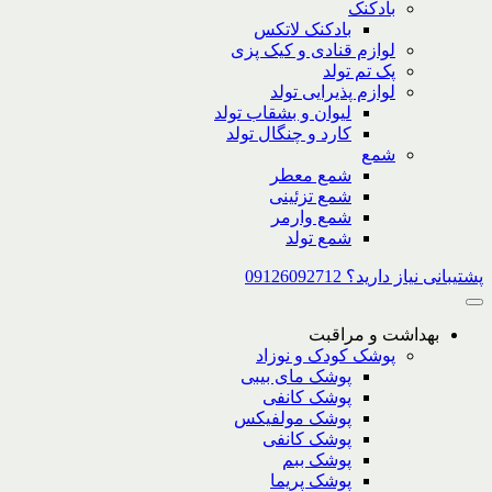
بادکنک
بادکنک لاتکس
لوازم قنادی و کیک پزی
پک تم تولد
لوازم پذیرایی تولد
لیوان و بشقاب تولد
کارد و چنگال تولد
شمع
شمع معطر
شمع تزئینی
شمع وارمر
شمع تولد
پشتیبانی نیاز دارید؟ 09126092712
بهداشت و مراقبت
پوشک کودک و نوزاد
پوشک مای بیبی
پوشک کانفی
پوشک مولفیکس
پوشک کانفی
پوشک ببم
پوشک پریما