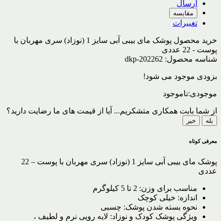
ارسال
مقایسه
تغییرات
خرید محصول پوشک مای بیبی آبی سایز 1 (نوزاد) سری مهربان با
پوست - 22 عددی
شناسه محصول:
dkp-202262
بزودی موجود می شود!
موجودی:
ناموجود
از شما بابت همکاری متشکریم...
آیا از قیمت های ما رضایت دارید؟
بله
خیر
معرفی کوتاه
پوشک مای بیبی آبی سایز 1 (نوزاد) سری مهربان با پوست – 22
عددی
مناسب برای وزن:
2 تا 5 کیلوگرم
اندازه:
خیلی کوچک
نحوه بسته شدن پوشک:
چسبی
ویژگی پوشک کودک و نوزاد:
لایه رویی نرم و لطیف ،