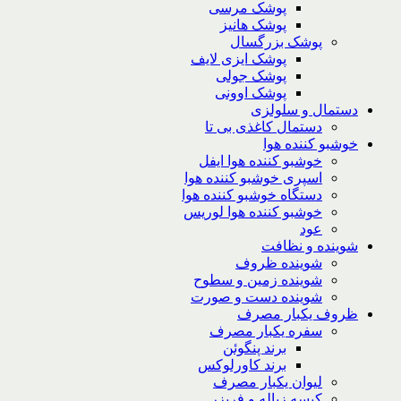
پوشک مرسی
پوشک هانیز
پوشک بزرگسال
پوشک ایزی لایف
پوشک جولی
پوشک اوونی
دستمال و سلولزی
دستمال کاغذی بی تا
خوشبو کننده هوا
خوشبو کننده هوا ایفل
اسپری خوشبو کننده هوا
دستگاه خوشبو کننده هوا
خوشبو کننده هوا لوریس
عود
شوینده و نظافت
شوینده ظروف
شوینده زمین و سطوح
شوینده دست و صورت
ظروف یکبار مصرف
سفره یکبار مصرف
برند پنگوئن
برند کاورلوکس
لیوان یکبار مصرف
کیسه زباله و فریزر