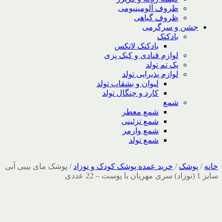
ظروف آلومینیومی
ظروف گیاهی
جشن و سرگرمی
بادکنک
بادکنک لاتکس
لوازم قنادی و کیک پزی
پک تم تولد
لوازم پذیرایی تولد
لیوان و بشقاب تولد
کارد و چنگال تولد
شمع
شمع معطر
شمع تزئینی
شمع وارمر
شمع تولد
خانه
/
پوشک
/
خرید عمده پوشک کودک و نوزاد
/
پوشک مای بیبی آبی
سایز 1 (نوزاد) سری مهربان با پوست – 22 عددی