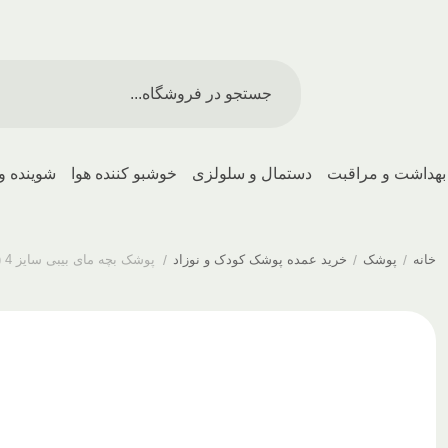
بهداشت و مراقبت
دستمال و سلولزی
خوشبو کننده هوا
شوینده و
خانه
/
پوشک
/
خرید عمده پوشک کودک و نوزاد
/
پوشک بچه مای بیبی سایز 4 (بزرگ) بسته 34 عددی