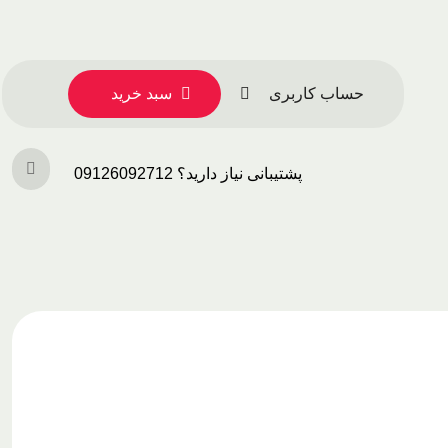
حساب کاربری
سبد خرید
پشتیبانی نیاز دارید؟ 09126092712