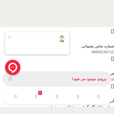
شماره تماس پشتیبانی:
09926192712
فروشگاه حضوری:
بزودی موجود می شود!
02188432555
0
آدرس
تهران خیابان گلبرگ غربی، خیابان نوروزی فرد