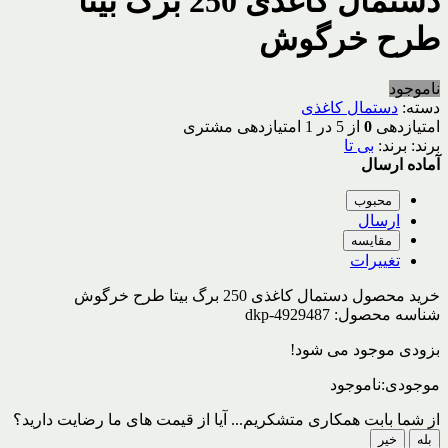
دستمال کاغذی 250 برگ بیتا
طرح خرگوش
ناموجود
دسته:
دستمال کاغذی
امتیازدهی
0
از 5 در
1
امتیازدهی مشتری
برند:
بی تا
آماده ارسال
محبوب
ارسال
مقایسه
تغییرات
خرید محصول دستمال کاغذی 250 برگ بیتا طرح خرگوش
شناسه محصول:
dkp-4929487
بزودی موجود می شود!
موجودی:
ناموجود
از شما بابت همکاری متشکریم...
آیا از قیمت های ما رضایت دارید؟
بله
خیر