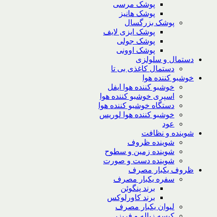
پوشک مرسی
پوشک هانیز
پوشک بزرگسال
پوشک ایزی لایف
پوشک جولی
پوشک اوونی
دستمال و سلولزی
دستمال کاغذی بی تا
خوشبو کننده هوا
خوشبو کننده هوا ایفل
اسپری خوشبو کننده هوا
دستگاه خوشبو کننده هوا
خوشبو کننده هوا لوریس
عود
شوینده و نظافت
شوینده ظروف
شوینده زمین و سطوح
شوینده دست و صورت
ظروف یکبار مصرف
سفره یکبار مصرف
برند پنگوئن
برند کاورلوکس
لیوان یکبار مصرف
کیسه زباله و فریزر