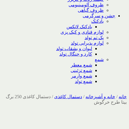
ظروف آلومینیومی
ظروف گیاهی
جشن و سرگرمی
بادکنک
بادکنک لاتکس
لوازم قنادی و کیک پزی
پک تم تولد
لوازم پذیرایی تولد
لیوان و بشقاب تولد
کارد و چنگال تولد
شمع
شمع معطر
شمع تزئینی
شمع وارمر
شمع تولد
خانه
/
خانه و آشپزخانه
/
دستمال کاغذی
/
دستمال کاغذی 250 برگ
بیتا طرح خرگوش