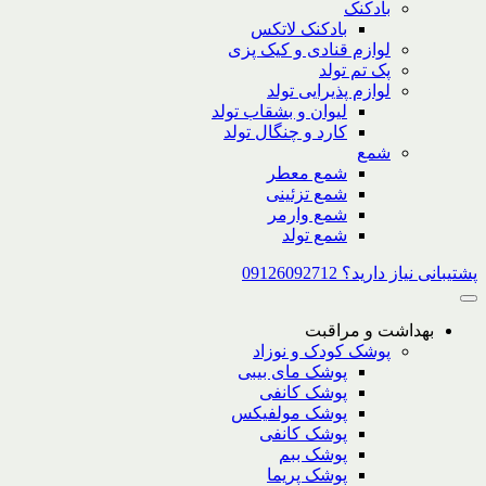
بادکنک
بادکنک لاتکس
لوازم قنادی و کیک پزی
پک تم تولد
لوازم پذیرایی تولد
لیوان و بشقاب تولد
کارد و چنگال تولد
شمع
شمع معطر
شمع تزئینی
شمع وارمر
شمع تولد
پشتیبانی نیاز دارید؟ 09126092712
بهداشت و مراقبت
پوشک کودک و نوزاد
پوشک مای بیبی
پوشک کانفی
پوشک مولفیکس
پوشک کانفی
پوشک ببم
پوشک پریما