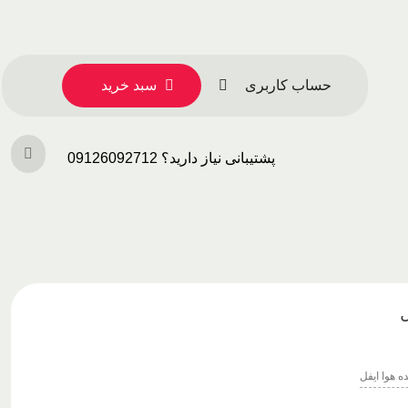
حساب کاربری
سبد خرید
پشتیبانی نیاز دارید؟ 09126092712
ه هوا ایفل