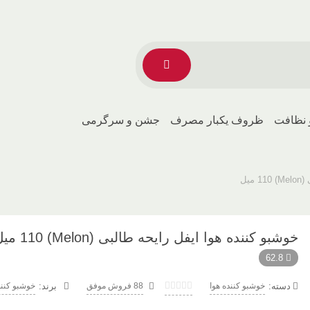
 نظافت
ظروف یکبار مصرف
جشن و سرگرمی
یل
خوشبو کننده هوا ایفل رایحه طالبی (Melon) 110 میل
62.8
دسته:
خوشبو کننده هوا
88 فروش موفق
خوشبو کنند