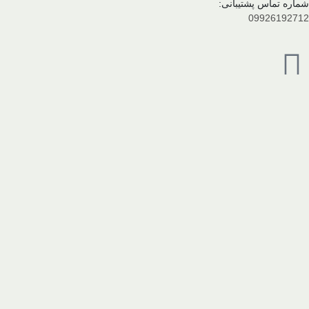
شماره تماس پشتیبانی:
09926192712
فروشگاه حضوری:
02188432555
آدرس
تهران خیابان گلبرگ غربی، خیابان نوروزی فرد
سرای عمده، مرجع تخصصی پخش و فروش عمده محصولات شوینده و بهداشتی در کشو
شما برسانیم.