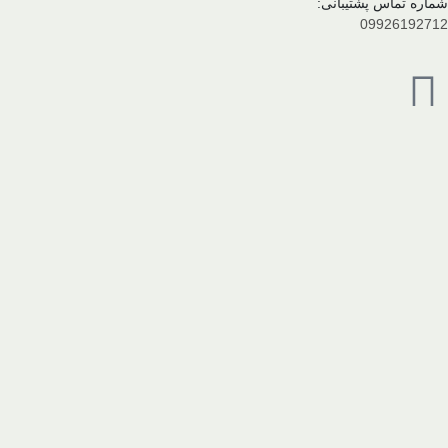
شماره تماس پشتیبانی:
09926192712
فروشگاه حضوری:
02188432555
آدرس
تهران خیابان گلبرگ غربی، خیابان نوروزی فرد
سرای عمده، مرجع تخصصی پخش و فروش عمده محصولات شوینده و بهداشتی در کشو
شما برسانیم.