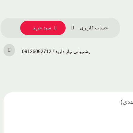
حساب کاربری
سبد خرید
پشتیبانی نیاز دارید؟ 09126092712