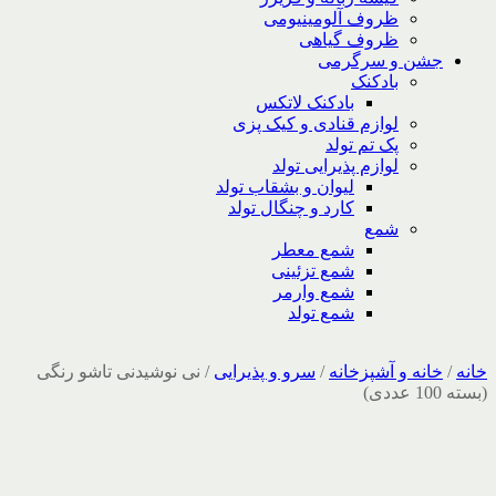
ظروف آلومینیومی
ظروف گیاهی
جشن و سرگرمی
بادکنک
بادکنک لاتکس
لوازم قنادی و کیک پزی
پک تم تولد
لوازم پذیرایی تولد
لیوان و بشقاب تولد
کارد و چنگال تولد
شمع
شمع معطر
شمع تزئینی
شمع وارمر
شمع تولد
خانه
/
خانه و آشپزخانه
/
سرو و پذیرایی
/
نی نوشیدنی تاشو رنگی
(بسته 100 عددی)