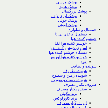
پوشک مرسی
پوشک هانیز
پوشک بزرگسال
پوشک ایزی لایف
پوشک جولی
پوشک اوونی
دستمال و سلولزی
دستمال کاغذی بی تا
خوشبو کننده هوا
خوشبو کننده هوا ایفل
اسپری خوشبو کننده هوا
دستگاه خوشبو کننده هوا
خوشبو کننده هوا لوریس
عود
شوینده و نظافت
شوینده ظروف
شوینده زمین و سطوح
شوینده دست و صورت
ظروف یکبار مصرف
سفره یکبار مصرف
برند پنگوئن
برند کاورلوکس
لیوان یکبار مصرف
کیسه زباله و فریزر