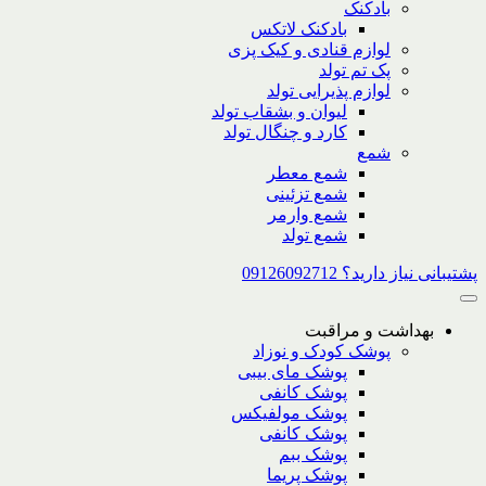
بادکنک
بادکنک لاتکس
لوازم قنادی و کیک پزی
پک تم تولد
لوازم پذیرایی تولد
لیوان و بشقاب تولد
کارد و چنگال تولد
شمع
شمع معطر
شمع تزئینی
شمع وارمر
شمع تولد
پشتیبانی نیاز دارید؟ 09126092712
بهداشت و مراقبت
پوشک کودک و نوزاد
پوشک مای بیبی
پوشک کانفی
پوشک مولفیکس
پوشک کانفی
پوشک ببم
پوشک پریما