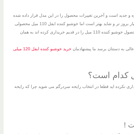
است باید بدانید که خوشبو کننده های ایفل 120 میل محصولی تازه و جدید است و آخرین تغییرات محصول را در این مدل قرار داده شده
است و از لحاظ بسته بندی و جعبه و همچنین شیشه ای که در این محصول استفاده شده است بسیار بروز تر و شاید بهتر است اما خوشبو کننده ایفل 110 میل محصولی
است که به صورت طولانی تولید شده و امتحان خود را پس داده است به همین دلیل کسانی که محصول خوشبو کننده 110 میل را در قدیم خریداری کرده اند به همان
عالی به دستتان برسد ما پیشنهادمان
خرید خوشبو کننده ایفل 120 میلی
داری نکرده اید قطعا در انتخاب رایحه سردرگم می شوید چرا که رایحه
ت !