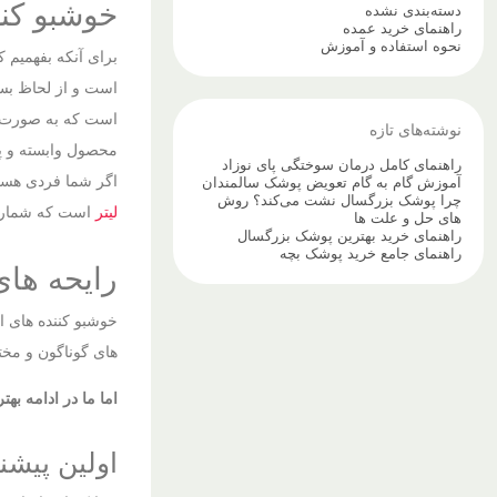
خوشبو کننده 110 میل بهتر است 
دسته‌بندی نشده
راهنمای خرید عمده
نحوه استفاده و آموزش
نوشته‌های تازه
محصول وابسته و پای
راهنمای کامل درمان سوختگی پای نوزاد
اگر شما فردی هستی
آموزش گام به گام تعویض پوشک سالمندان
چرا پوشک بزرگسال نشت می‌کند؟ روش
لیتر
است که شمارا 
های حل و علت ها
راهنمای خرید بهترین پوشک بزرگسال
راهنمای جامع خرید پوشک بچه
رایحه های خوشبو کن
خوشبو کننده های ا
های گوناگون و مختل
اما ما در ادامه به
اولین پیشن